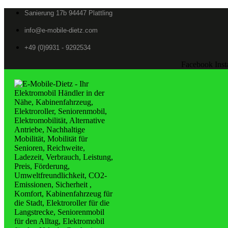
Sanierung 17b 94447 Plattling
info@e-mobile-dietz.com
+49 (0)9931 - 9292534
Facebook
Ins