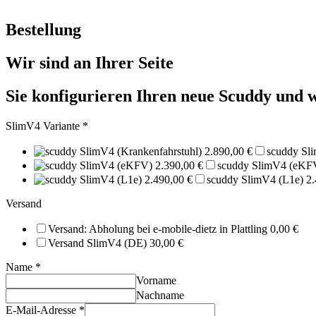
Bestellung
Wir sind an Ihrer Seite
Sie konfigurieren Ihren neue Scuddy und wi
SlimV4 Variante
*
scuddy Sli
scuddy SlimV4 (eKFV
scuddy SlimV4 (L1e) 2.
Versand
Versand: Abholung bei e-mobile-dietz in Plattling 0,00 €
Versand SlimV4 (DE) 30,00 €
Name
*
Vorname
Nachname
E-Mail-Adresse
*