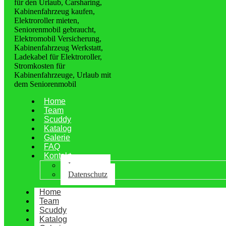
Home
Team
Scuddy
Katalog
Galerie
FAQ
Kontakt
Impressum
Datenschutz
Home
Team
Scuddy
Katalog