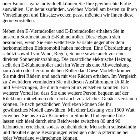
oder Braun – ganz in­di­vi­du­ell kön­nen Sie Ihre ge­wünsch­te Farbe
aus­wäh­len. Um her­aus­zu­fin­den, wel­ches Mo­dell am bes­ten zu Ihren
Vor­stel­lun­gen und Ein­satz­zwe­cken passt, möch­ten wir Ihnen diese
gerne vor­stel­len.
Neben den E-Vierradroller und E-Dreiradroller erhalten Sie in
unserem Sortiment auch E-Kabinenroller. Diese eignen sich
besonders, wenn Sie eine wetterfeste Variante gegenüber dem
herkömmlichen Elektromobil haben möchten. Eine Überdachung
schützt sowohl vor Wind, Regen, Schnee sowie auch vor einer
direkten Sonneneinstrahlung. Die zusätzliche elektrische Heizung
stellt den E-Kabinenroller auch im Winter als eine Abwechslung
zum Auto oder herkömmlichen Roller dar. Diese Modelle können
Sie mit drei Rädern und auch mit vier Rädern erhalten. Im Vergleich
zu Zweirädern vermindern Sie mit diesen Ausführungen Unfälle
und Verletzungen, die durch einen Sturz entstehen könnten. Ein
weiterer Vorteil ist, dass Sie eine weitere Person bequem auf der
Rückbank mitnehmen oder dort auch zusätzliches Gepäck verstauen
können. Je nach persönlichen Vorlieben können Sie Ihr
gewünschtes Modell auswählen. Mit einer Leistung von 1500 Watt
erreichen Sie bis zu 45 Kilometer in Stunde. Umliegende Orte
lassen sich ideal durch eine Reichweite zwischen 80 und 90
Kilometern erreichen, sodass gehbehinderte Menschen selbstständig
und flexibel eigene Besorgungen erledigen oder Arzttermine bei
jeder Wetterlage wahrnehmen können.