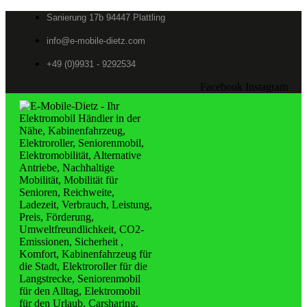
Sanierung 17b 94447 Plattling
info@e-mobile-dietz.com
+49 (0)9931 - 9292534
Facebook
Instagram