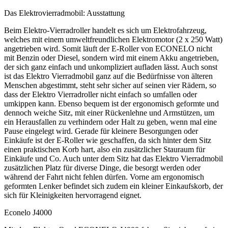
Das Elektrovierradmobil: Ausstattung
Beim Elektro-Vierradroller handelt es sich um Elektrofahrzeug,
welches mit einem umweltfreundlichen Elektromotor (2 x 250 Watt)
angetrieben wird. Somit läuft der E-Roller von ECONELO nicht
mit Benzin oder Diesel, sondern wird mit einem Akku angetrieben,
der sich ganz einfach und unkompliziert aufladen lässt. Auch sonst
ist das Elektro Vierradmobil ganz auf die Bedürfnisse von älteren
Menschen abgestimmt, steht sehr sicher auf seinen vier Rädern, so
dass der Elektro Vierradroller nicht einfach so umfallen oder
umkippen kann. Ebenso bequem ist der ergonomisch geformte und
dennoch weiche Sitz, mit einer Rückenlehne und Armstützen, um
ein Herausfallen zu verhindern oder Halt zu geben, wenn mal eine
Pause eingelegt wird. Gerade für kleinere Besorgungen oder
Einkäufe ist der E-Roller wie geschaffen, da sich hinter dem Sitz
einen praktischen Korb hart, also ein zusätzlicher Stauraum für
Einkäufe und Co. Auch unter dem Sitz hat das Elektro Vierradmobil
zusätzlichen Platz für diverse Dinge, die besorgt werden oder
während der Fahrt nicht fehlen dürfen. Vorne am ergonomisch
geformten Lenker befindet sich zudem ein kleiner Einkaufskorb, der
sich für Kleinigkeiten hervorragend eignet.
Econelo J4000