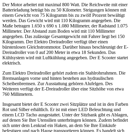
Der Motor arbeitet mit maximal 800 Watt. Die Reichweite mit einer
Batterieladung beträgt bis zu 50 Kilometer. Steigungen können mit
einem Gewicht von 75 Kilogramm bis zu zwölf Prozent bewältigt
werden. Das Gewicht wird mit 110 Kilogramm angegeben. Die
Maße betragen 1.650 x 690 x 1.080 Millimeter, der Radstand 1.075
Millimeter. Der Abstand zum Boden wird mit 110 Millimeter
angegeben. Das zulässige Gesamtgewicht mit Fahrer liegt bei 150
Kilogramm. Der Elektro Dreiradroller verfügt über einen
bürstenlosen Gleichstrommotor. Darüber hinaus beschleunigt der E-
Dreiradroller von 0 auf 200 Meter in etwa 18 Sekunden. Das
Kühlsystem wird mit Luftkühlung angegeben. Der E Scooter startet
elektrisch.
Zum Elektro Dreiradroller gehört zudem ein Stahlrohrrahmen. Die
Bremsanlagen vorne und hinten bestehen aus hydraulischen
Scheibenbremsen. Zur Ausstattung gehören Alufelgen. Des
Weiteren verfügt der E-Dreiradroller über eine Sitzhöhe von etwa
760 Millimetern.
Insgesamt bietet der E Scooter zwei Sitzplätze und ist in den Farben
Rot und Silber erhältlich. Er ist mit einer LED Beleuchtung und
einem LCD Tacho ausgestattet. Unter der Sitzbank gibt es Ablagen,
auf denen Sie Ihre Utensilien unterbringen können. Zudem befindet
sich unter dem Lenkrad ein Haken, an dem Sie Ihre Einkäufe
befestigen und nach Hause transportieren können. Es handelt sich