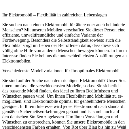
Ihr Elektromobil – Flexibilität in zahlreichen Lebenslagen
Sie suchen nach einem Elektromobil für ältere oder auch behinderte
Menschen? Mit unseren Mobilen verschaffen Sie dieser Person eine
effiziente, umweltfreundliche und einfache Variante der
Fortbewegung. Besonders die Selbstständigkeit sowieso auch die
Flexibilität sorgt im Leben der Betroffenen dafür, dass diese sich
völlig ohne Hilfe von anderen Menschen bewegen können. In Ihrem
Interesse finden Sie bei uns die unterschiedlichsten Ausführungen an
Elektromobilen.
Ver­schie­dens­te Mo­dell­va­ria­tio­nen für Ihr op­ti­ma­les Elek­tro­mo­bil
Sie sind auf der Suche nach dem rich­ti­gen Elek­tro­mo­bil? Unser Sor­
ti­ment um­fasst die ver­schie­dens­ten Mo­del­le, so­dass Sie si­cher­lich
das pas­sen­de Mobil fin­den, das ideal zu Ihren Be­dürf­nis­sen und
Wün­schen pas­sen wird. Um Ihnen Fle­xi­bi­li­tät und Mo­bi­li­tät zu er­
mög­li­chen, sind Elek­tro­mo­bi­le op­ti­mal für geh­be­hin­der­te Men­schen
ge­eig­net. In Ihrem In­ter­es­se wird jedes Elek­tro­mo­bil nach stan­dard­
ge­mä­ßen Si­cher­heits­vor­keh­run­gen ge­baut und ist somit auch auf
den deut­schen Stra­ßen zu­ge­las­sen. Um Ihren Vor­stel­lun­gen und
Wün­schen zu ent­spre­chen, kön­nen Sie un­se­re Elek­tro­mo­bi­le in den
ver­schie­dens­ten Far­ben er­hal­ten. Von Rot über Blau bis hin zu Weiß